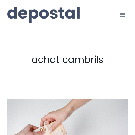
Vés
al
contingut
achat cambrils