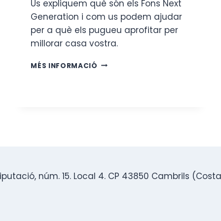
Us expliquem què són els Fons Next
Generation i com us podem ajudar
per a què els pugueu aprofitar per
millorar casa vostra.
QUÈ
MÉS INFORMACIÓ
SON
ELS
FONS
NEXT
GENERATION
I
COM
ME’N
PUC
BENEFICIAR?
Diputació, núm. 15. Local 4. CP 43850 Cambrils (Cos