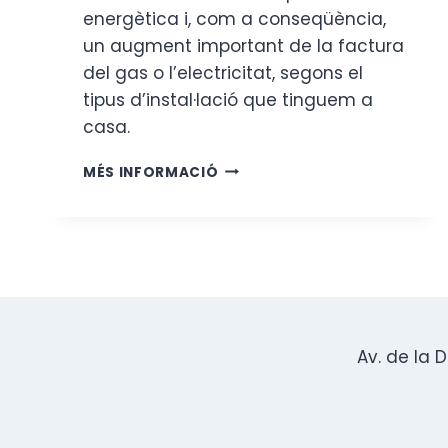
energètica i, com a conseqüència,
un augment important de la factura
del gas o l’electricitat, segons el
tipus d’instal·lació que tinguem a
casa.
SISTEMES
MÉS INFORMACIÓ
DE
CALEFACCIÓ
EFICIENTS
Av. de la 