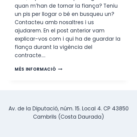
quan m’han de tornar la fiança? Teniu
un pis per llogar o bé en busqueu un?
Contacteu amb nosaltres i us
ajudarem. En el post anterior vam
explicar-vos com i qui ha de guardar la
fiança durant la vigència del
contracte….
S’ACABA
MÉS INFORMACIÓ
EL
CONTRACTE,
QUAN
M’HAN
DE
TORNAR
Av. de la Diputació, núm. 15. Local 4. CP 43850
LA
Cambrils (Costa Daurada)
FIANÇA?