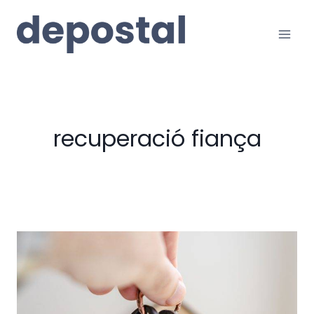
Vés
al
contingut
recuperació fiança