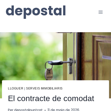
Vés
al
contingut
LLOGUER
|
SERVEIS IMMOBILIARIS
El contracte de comodat
Per
depostalpuntcat
11 de maig de 2026