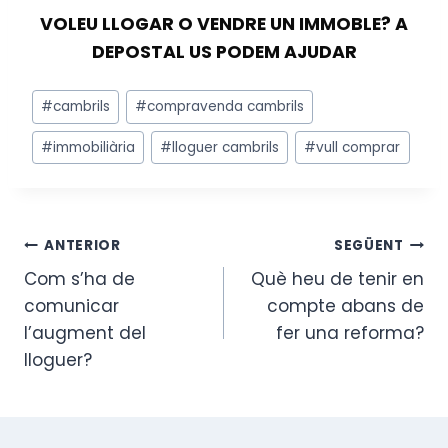
VOLEU LLOGAR O VENDRE UN IMMOBLE? A
DEPOSTAL US PODEM AJUDAR
Etiquetes
#
cambrils
#
compravenda cambrils
d'entrada
#
immobiliària
#
lloguer cambrils
#
vull comprar
Navegació
ANTERIOR
SEGÜENT
Com s’ha de
Què heu de tenir en
d'entrades
comunicar
compte abans de
l’augment del
fer una reforma?
lloguer?