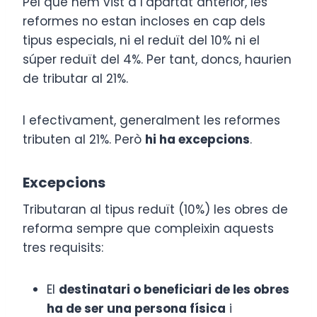
Pel que hem vist a l’apartat anterior, les
reformes no estan incloses en cap dels
tipus especials, ni el reduït del 10% ni el
súper reduït del 4%. Per tant, doncs, haurien
de tributar al 21%.
I efectivament, generalment les reformes
tributen al 21%. Però
hi ha excepcions
.
Excepcions
Tributaran al tipus reduït (10%) les obres de
reforma sempre que compleixin aquests
tres requisits:
El
destinatari o beneficiari de les obres
ha de ser una persona física
i