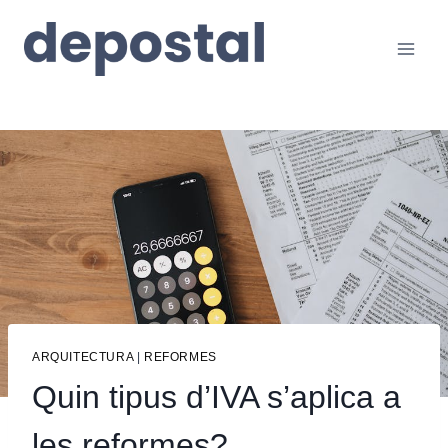
Vés
al
contingut
ARQUITECTURA
|
REFORMES
Quin tipus d’IVA s’aplica a
les reformes?