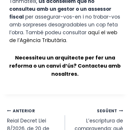
Tanmateix,
us aconsellem que ho
consulteu amb un gestor o un assessor
fiscal
per assegurar-vos-en i no trobar-vos
amb sorpreses desagradables un cop feta
l’obra. També podeu consultar
aquí el web
de l’Agència Tributària
.
Necessiteu un arquitecte per fer una
reforma o un canvi d’ús? Contacteu amb
nosaltres.
Navegació
ANTERIOR
SEGÜENT
Reial Decret Llei
L’escriptura de
d'entrades
8/2026, de 20 de
compravenda: què